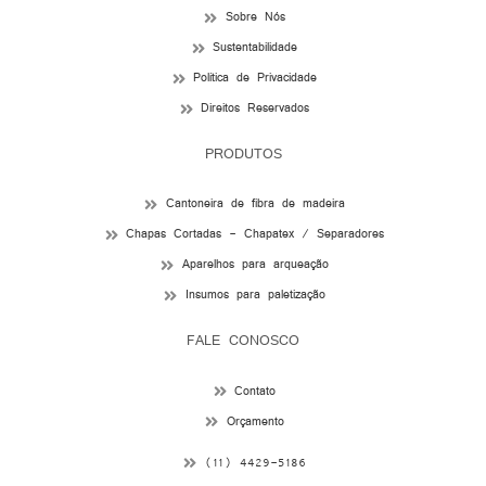
Sobre Nós
Sustentabilidade
Política de Privacidade
Direitos Reservados
PRODUTOS
Cantoneira de fibra de madeira
Chapas Cortadas - Chapatex / Separadores
Aparelhos para arqueação
Insumos para paletização
FALE CONOSCO
Contato
Orçamento
(11) 4429-5186